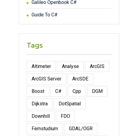
Galileo Openbook C#
Guide To C#
Tags
Altimeter
Analyse
ArcGIS
ArcGIS Server
ArcSDE
Boost
C#
Cpp
DGM
Dijkstra
DotSpatial
Downhill
FDO
Fernstudium
GDAL/OGR