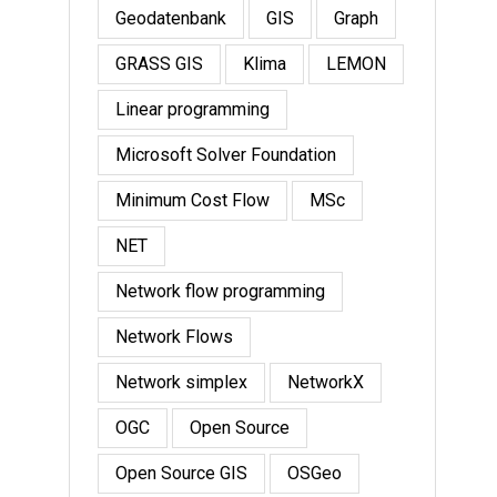
Geodatenbank
GIS
Graph
GRASS GIS
Klima
LEMON
Linear programming
Microsoft Solver Foundation
Minimum Cost Flow
MSc
NET
Network flow programming
Network Flows
Network simplex
NetworkX
OGC
Open Source
Open Source GIS
OSGeo