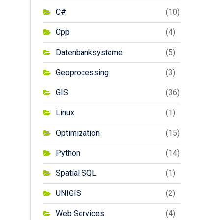
C#
(10)
Cpp
(4)
Datenbanksysteme
(5)
Geoprocessing
(3)
GIS
(36)
Linux
(1)
Optimization
(15)
Python
(14)
Spatial SQL
(1)
UNIGIS
(2)
Web Services
(4)