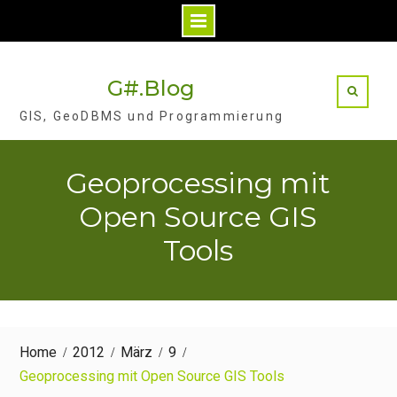
Skip
to
G#.Blog
content
GIS, GeoDBMS und Programmierung
Geoprocessing mit
Open Source GIS
Tools
Home
2012
März
9
Geoprocessing mit Open Source GIS Tools