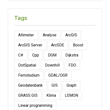
Tags
Altimeter
Analyse
ArcGIS
ArcGIS Server
ArcSDE
Boost
C#
Cpp
DGM
Dijkstra
DotSpatial
Downhill
FDO
Fernstudium
GDAL/OGR
Geodatenbank
GIS
Graph
GRASS GIS
Klima
LEMON
Linear programming