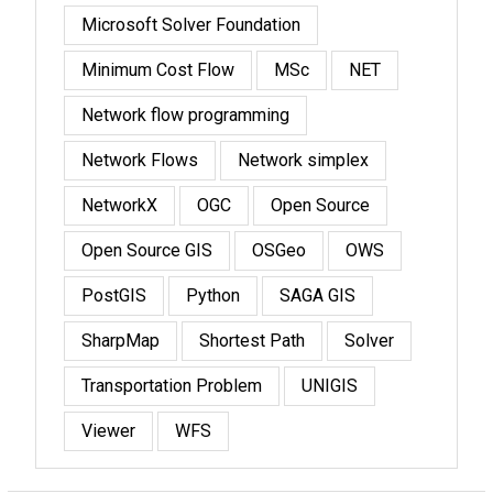
Microsoft Solver Foundation
Minimum Cost Flow
MSc
NET
Network flow programming
Network Flows
Network simplex
NetworkX
OGC
Open Source
Open Source GIS
OSGeo
OWS
PostGIS
Python
SAGA GIS
SharpMap
Shortest Path
Solver
Transportation Problem
UNIGIS
Viewer
WFS