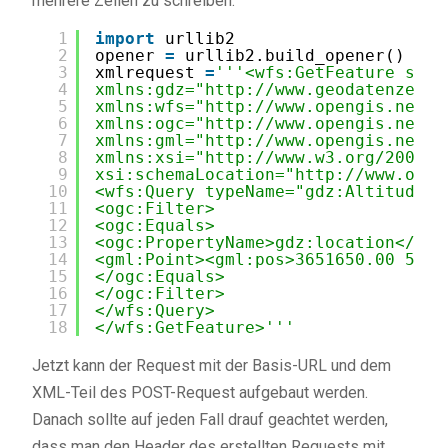
mehrere Zeilen zu schreiben.
1
import
urllib2
2
opener 
=
urllib2.build_opener()
3
xmlrequest 
=
'''<wfs:GetFeature serv
4
xmlns:gdz="
http://www.geodatenzentr
5
xmlns:wfs="
http://www.opengis.net/w
6
xmlns:ogc="
http://www.opengis.net/o
7
xmlns:gml="
http://www.opengis.net/g
8
xmlns:xsi="
http://www.w3.org/2001/X
9
xsi:schemaLocation="
http://www.open
10
<wfs:Query typeName="gdz:Altitude">
11
<ogc:Filter>
12
<ogc:Equals>
13
<ogc:PropertyName>gdz:location</ogc
14
<gml:Point><gml:pos>3651650.00 5971
15
</ogc:Equals>
16
</ogc:Filter>
17
</wfs:Query>
18
</wfs:GetFeature>'''
Jetzt kann der Request mit der Basis-URL und dem
XML-Teil des POST-Request aufgebaut werden.
Danach sollte auf jeden Fall drauf geachtet werden,
dass man den Header des erstellten Requests mit