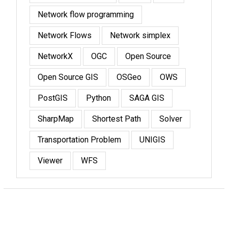
Network flow programming
Network Flows
Network simplex
NetworkX
OGC
Open Source
Open Source GIS
OSGeo
OWS
PostGIS
Python
SAGA GIS
SharpMap
Shortest Path
Solver
Transportation Problem
UNIGIS
Viewer
WFS