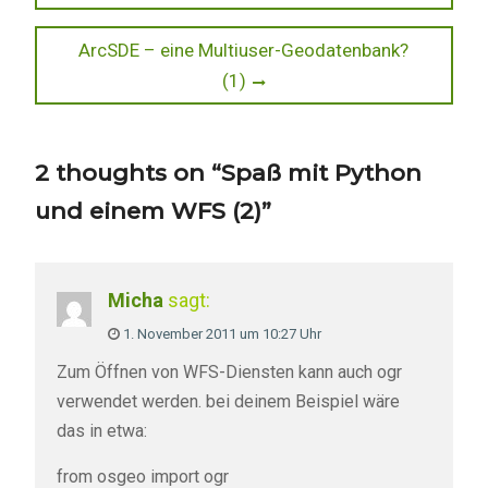
post:
Next
ArcSDE – eine Multiuser-Geodatenbank?
post:
(1)
2 thoughts on “Spaß mit Python
und einem WFS (2)”
Micha
sagt:
1. November 2011 um 10:27 Uhr
Zum Öffnen von WFS-Diensten kann auch ogr
verwendet werden. bei deinem Beispiel wäre
das in etwa:
from osgeo import ogr