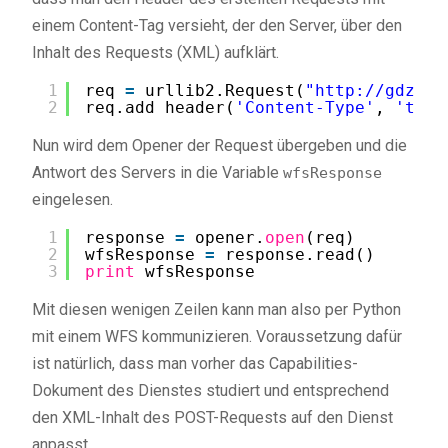
einem Content-Tag versieht, der den Server, über den
Inhalt des Requests (XML) aufklärt.
1
req 
=
urllib2.Request(
"
http://gdz.bk
2
req.add_header(
'Content-Type'
, 
'text
Nun wird dem Opener der Request übergeben und die
Antwort des Servers in die Variable
wfsResponse
eingelesen.
1
response 
=
opener.
open
(req)
2
wfsResponse 
=
response.read()
3
print
wfsResponse
Mit diesen wenigen Zeilen kann man also per Python
mit einem WFS kommunizieren. Voraussetzung dafür
ist natürlich, dass man vorher das Capabilities-
Dokument des Dienstes studiert und entsprechend
den XML-Inhalt des POST-Requests auf den Dienst
anpasst.