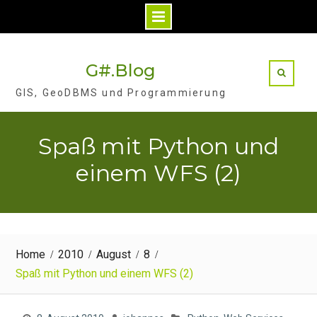
Skip
to
G#.Blog
content
GIS, GeoDBMS und Programmierung
Spaß mit Python und
einem WFS (2)
Home
2010
August
8
Spaß mit Python und einem WFS (2)