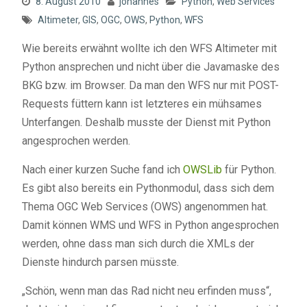
8. August 2010
johannes
Python
,
Web Services
Altimeter
,
GIS
,
OGC
,
OWS
,
Python
,
WFS
Wie bereits erwähnt wollte ich den WFS Altimeter mit
Python ansprechen und nicht über die Javamaske des
BKG bzw. im Browser. Da man den WFS nur mit POST-
Requests füttern kann ist letzteres ein mühsames
Unterfangen. Deshalb musste der Dienst mit Python
angesprochen werden.
Nach einer kurzen Suche fand ich
OWSLib
für Python.
Es gibt also bereits ein Pythonmodul, dass sich dem
Thema OGC Web Services (OWS) angenommen hat.
Damit können WMS und WFS in Python angesprochen
werden, ohne dass man sich durch die XMLs der
Dienste hindurch parsen müsste.
„Schön, wenn man das Rad nicht neu erfinden muss“,