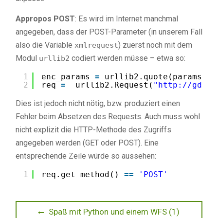
Appropos POST
: Es wird im Internet manchmal
angegeben, dass der POST-Parameter (in unserem Fall
also die Variable
) zuerst noch mit dem
xmlrequest
Modul
codiert werden müsse – etwa so:
urllib2
1
enc_params 
=
urllib2.quote(params)
2
req 
=
urllib2.Request(
"
http://gdz.b
Dies ist jedoch nicht nötig, bzw. produziert einen
Fehler beim Absetzen des Requests. Auch muss wohl
nicht explizit die HTTP-Methode des Zugriffs
angegeben werden (GET oder POST). Eine
entsprechende Zeile würde so aussehen:
1
req.get_method() 
=
=
'POST'
Beitragsnavigation
Previous
Spaß mit Python und einem WFS (1)