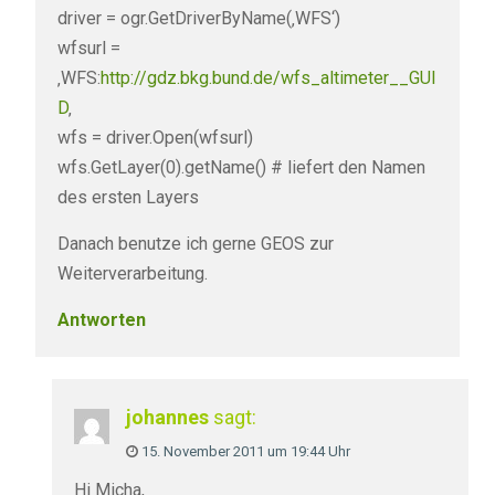
driver = ogr.GetDriverByName(‚WFS‘)
wfsurl =
‚WFS:
http://gdz.bkg.bund.de/wfs_altimeter__GUI
D
‚
wfs = driver.Open(wfsurl)
wfs.GetLayer(0).getName() # liefert den Namen
des ersten Layers
Danach benutze ich gerne GEOS zur
Weiterverarbeitung.
Antworten
johannes
sagt:
15. November 2011 um 19:44 Uhr
Hi Micha,