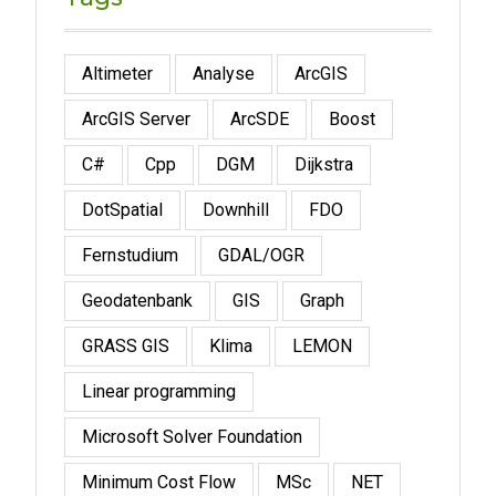
Altimeter
Analyse
ArcGIS
ArcGIS Server
ArcSDE
Boost
C#
Cpp
DGM
Dijkstra
DotSpatial
Downhill
FDO
Fernstudium
GDAL/OGR
Geodatenbank
GIS
Graph
GRASS GIS
Klima
LEMON
Linear programming
Microsoft Solver Foundation
Minimum Cost Flow
MSc
NET